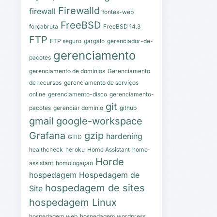
Firewalld
firewall
fontes-web
FreeBSD
forçabruta
FreeBSD 14.3
FTP
FTP seguro
gargalo
gerenciador-de-
gerenciamento
pacotes
gerenciamento de domínios
Gerenciamento
de recursos
gerenciamento de serviços
online
gerenciamento-disco
gerenciamento-
git
pacotes
gerenciar domínio
github
gmail
google-workspace
Grafana
gzip
hardening
GTID
healthcheck
heroku
Home Assistant
home-
Horde
assistant
homologação
hospedagem
Hospedagem de
hospedagem de sites
Site
hospedagem Linux
hospedagem web
hospedagem wordpress