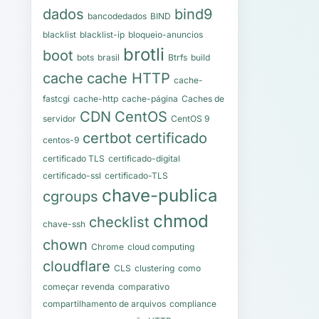
dados
bind9
bancodedados
BIND
blacklist
blacklist-ip
bloqueio-anuncios
brotli
boot
bots
brasil
Btrfs
build
cache
cache HTTP
cache-
fastcgi
cache-http
cache-página
Caches de
CDN
CentOS
servidor
CentOS 9
certbot
certificado
centos-9
certificado TLS
certificado-digital
certificado-ssl
certificado-TLS
chave-publica
cgroups
chmod
checklist
chave-ssh
chown
Chrome
cloud computing
cloudflare
CLS
clustering
como
começar revenda
comparativo
compartilhamento de arquivos
compliance