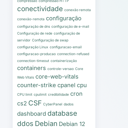
compressao
compressão HTTP
conectividade
conexão remota
configuração
conexão-remota
configuração de dns
configuração de e-mail
Configuração de rede
configuração de
servidor
Configuração de swap
configuração Linux
configuracao-email
configuracao-producao
connection-refused
connection-timeout
containerização
containers
controle-versao
Core
core-web-vitals
Web Vitals
counter-strike
cpanel
cpu
cron
CPU limit
cpulimit
credibilidade
CSF
cs2
CyberPanel
dados
database
dashboard
ddos
Debian
Debian 12