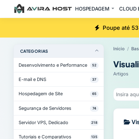
HOSPEDAGEM
CLOUD 
Poupe até 53
Início
Bas
CATEGORIAS
Visual
Desenvolvimento e Performance
52
Artigos
E-mail e DNS
37
Hospedagem de Site
65
Segurança de Servidores
74
Vi
Servidor VPS, Dedicado
218
Tutoriais e Comparativos
135