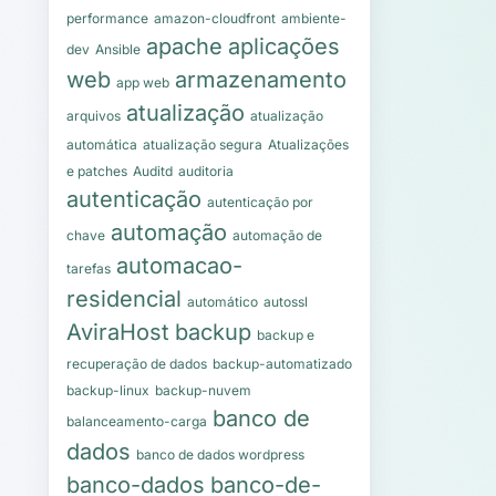
performance
amazon-cloudfront
ambiente-
apache
aplicações
dev
Ansible
web
armazenamento
app web
atualização
arquivos
atualização
automática
atualização segura
Atualizações
e patches
Auditd
auditoria
autenticação
autenticação por
automação
chave
automação de
automacao-
tarefas
residencial
automático
autossl
AviraHost
backup
backup e
recuperação de dados
backup-automatizado
backup-linux
backup-nuvem
banco de
balanceamento-carga
dados
banco de dados wordpress
banco-dados
banco-de-