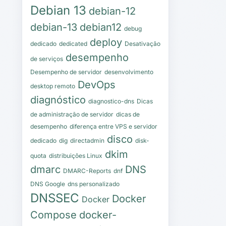
Debian 13
debian-12
debian-13
debian12
debug
deploy
dedicado
dedicated
Desativação
desempenho
de serviços
Desempenho de servidor
desenvolvimento
DevOps
desktop remoto
diagnóstico
diagnostico-dns
Dicas
de administração de servidor
dicas de
desempenho
diferença entre VPS e servidor
disco
dedicado
dig
directadmin
disk-
dkim
quota
distribuições Linux
dmarc
DNS
DMARC-Reports
dnf
DNS Google
dns personalizado
DNSSEC
Docker
Docker
Compose
docker-