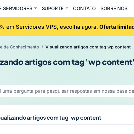
E SERVIDORES
SUPORTE
CONTATO
SOBRE NÓS
% em Servidores VPS, escolha agora.
Oferta limita
e de Conhecimento
Visualizando artigos com tag wp content
izando artigos com tag 'wp content
sualizando artigos com tag 'wp content'