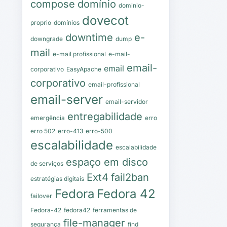
compose
domínio
dominio-
dovecot
proprio
domínios
downtime
e-
downgrade
dump
mail
e-mail profissional
e-mail-
email-
email
corporativo
EasyApache
corporativo
email-profissional
email-server
email-servidor
entregabilidade
emergência
erro
erro 502
erro-413
erro-500
escalabilidade
escalabilidade
espaço em disco
de serviços
Ext4
fail2ban
estratégias digitais
Fedora
Fedora 42
failover
Fedora-42
fedora42
ferramentas de
file-manager
segurança
find