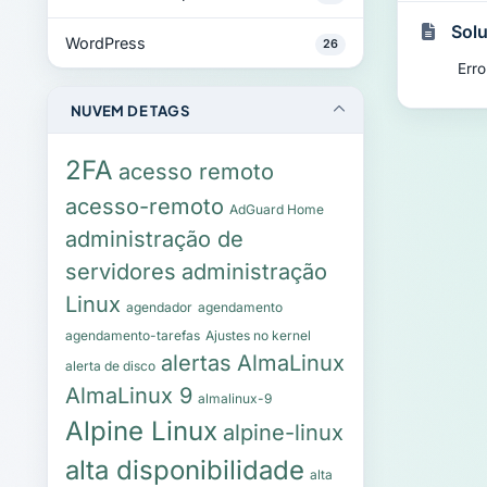
Solu
WordPress
26
Erro
NUVEM DE TAGS
2FA
acesso remoto
acesso-remoto
AdGuard Home
administração de
servidores
administração
Linux
agendador
agendamento
agendamento-tarefas
Ajustes no kernel
alertas
AlmaLinux
alerta de disco
AlmaLinux 9
almalinux-9
Alpine Linux
alpine-linux
alta disponibilidade
alta