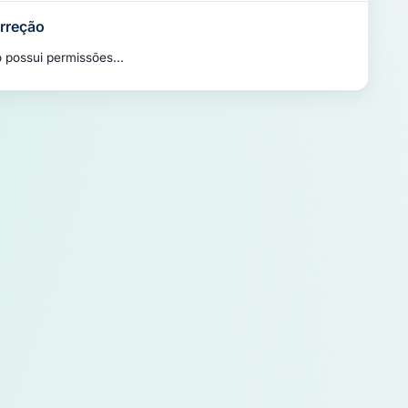
orreção
 possui permissões...