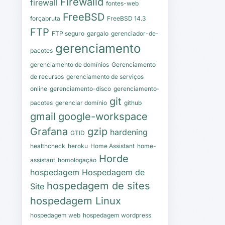
Firewalld
firewall
fontes-web
FreeBSD
forçabruta
FreeBSD 14.3
FTP
FTP seguro
gargalo
gerenciador-de-
gerenciamento
pacotes
gerenciamento de domínios
Gerenciamento
de recursos
gerenciamento de serviços
online
gerenciamento-disco
gerenciamento-
git
pacotes
gerenciar domínio
github
gmail
google-workspace
Grafana
gzip
hardening
GTID
healthcheck
heroku
Home Assistant
home-
Horde
assistant
homologação
hospedagem
Hospedagem de
hospedagem de sites
Site
hospedagem Linux
hospedagem web
hospedagem wordpress