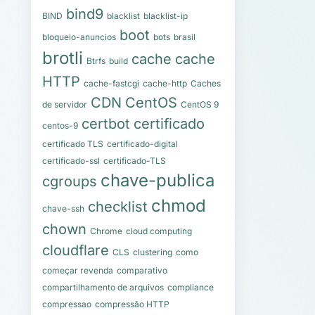
bind9
BIND
blacklist
blacklist-ip
boot
bloqueio-anuncios
bots
brasil
brotli
cache
cache
Btrfs
build
HTTP
cache-fastcgi
cache-http
Caches
CDN
CentOS
de servidor
CentOS 9
certbot
certificado
centos-9
certificado TLS
certificado-digital
certificado-ssl
certificado-TLS
chave-publica
cgroups
chmod
checklist
chave-ssh
chown
Chrome
cloud computing
cloudflare
CLS
clustering
como
começar revenda
comparativo
compartilhamento de arquivos
compliance
compressao
compressão HTTP