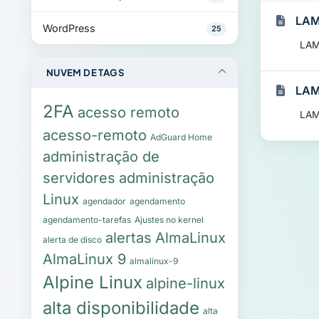
LAM
WordPress
25
LAM
NUVEM DE TAGS
LAM
2FA
acesso remoto
LAM
acesso-remoto
AdGuard Home
administração de
servidores
administração
Linux
agendador
agendamento
agendamento-tarefas
Ajustes no kernel
alertas
AlmaLinux
alerta de disco
AlmaLinux 9
almalinux-9
Alpine Linux
alpine-linux
alta disponibilidade
alta