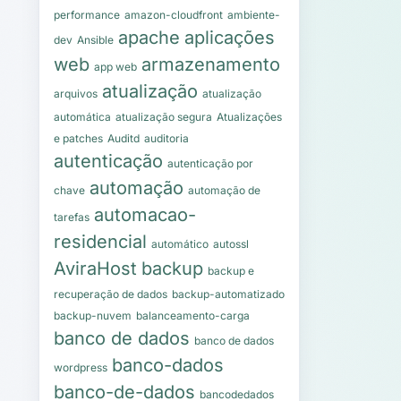
performance
amazon-cloudfront
ambiente-
apache
aplicações
dev
Ansible
web
armazenamento
app web
atualização
arquivos
atualização
automática
atualização segura
Atualizações
e patches
Auditd
auditoria
autenticação
autenticação por
automação
chave
automação de
automacao-
tarefas
residencial
automático
autossl
AviraHost
backup
backup e
recuperação de dados
backup-automatizado
backup-nuvem
balanceamento-carga
banco de dados
banco de dados
banco-dados
wordpress
banco-de-dados
bancodedados