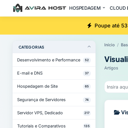
HOSPEDAGEM
CLOUD 
Poupe até 53
Início
Bas
CATEGORIAS
Visual
Desenvolvimento e Performance
52
Artigos
E-mail e DNS
37
Hospedagem de Site
65
Segurança de Servidores
74
Vi
Servidor VPS, Dedicado
217
Tutoriais e Comparativos
135