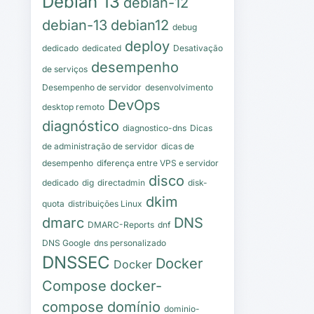
Debian 13
debian-12
debian-13
debian12
debug
deploy
dedicado
dedicated
Desativação
desempenho
de serviços
Desempenho de servidor
desenvolvimento
DevOps
desktop remoto
diagnóstico
diagnostico-dns
Dicas
de administração de servidor
dicas de
desempenho
diferença entre VPS e servidor
disco
dedicado
dig
directadmin
disk-
dkim
quota
distribuições Linux
dmarc
DNS
DMARC-Reports
dnf
DNS Google
dns personalizado
DNSSEC
Docker
Docker
Compose
docker-
compose
domínio
dominio-