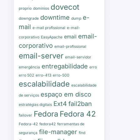
dovecot
proprio
domínios
downtime
e-
downgrade
dump
mail
e-mail profissional
e-mail-
email-
email
corporativo
EasyApache
corporativo
email-profissional
email-server
email-servidor
entregabilidade
emergência
erro
erro 502
erro-413
erro-500
escalabilidade
escalabilidade
espaço em disco
de serviços
Ext4
fail2ban
estratégias digitais
Fedora
Fedora 42
failover
Fedora-42
fedora42
ferramentas de
file-manager
segurança
find