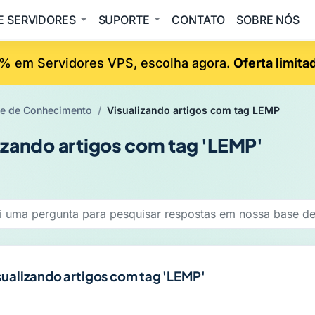
E SERVIDORES
SUPORTE
CONTATO
SOBRE NÓS
% em Servidores VPS, escolha agora.
Oferta limita
e de Conhecimento
Visualizando artigos com tag LEMP
izando artigos com tag 'LEMP'
sualizando artigos com tag 'LEMP'