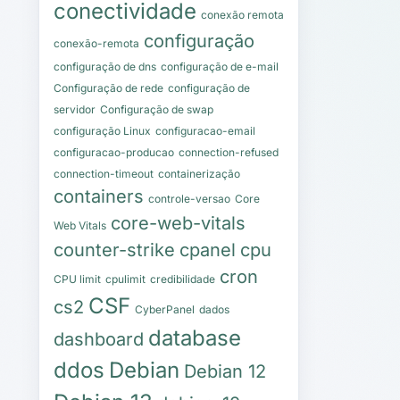
conectividade
conexão remota
configuração
conexão-remota
configuração de dns
configuração de e-mail
Configuração de rede
configuração de
servidor
Configuração de swap
configuração Linux
configuracao-email
configuracao-producao
connection-refused
connection-timeout
containerização
containers
controle-versao
Core
core-web-vitals
Web Vitals
counter-strike
cpanel
cpu
cron
CPU limit
cpulimit
credibilidade
CSF
cs2
CyberPanel
dados
database
dashboard
ddos
Debian
Debian 12