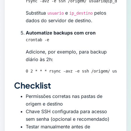
rsync -avz -e ssh /origem/ usuario@ip_destino
Substitua
e
pelos
usuario
ip_destino
dados do servidor de destino.
Automatize backups com cron
crontab -e
Adicione, por exemplo, para backup
diário às 2h:
0 2 * * * rsync -avz -e ssh /origem/ usuario@
Checklist
Permissões corretas nas pastas de
origem e destino
Chave SSH configurada para acesso
sem senha (opcional e recomendado)
Testar manualmente antes de