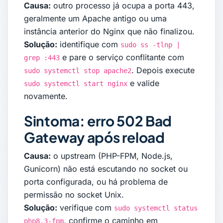
Causa:
outro processo já ocupa a porta 443,
geralmente um Apache antigo ou uma
instância anterior do Nginx que não finalizou.
Solução:
identifique com
sudo ss -tlnp |
e pare o serviço conflitante com
grep :443
. Depois execute
sudo systemctl stop apache2
e valide
sudo systemctl start nginx
novamente.
Sintoma: erro 502 Bad
Gateway após reload
Causa:
o upstream (PHP-FPM, Node.js,
Gunicorn) não está escutando no socket ou
porta configurada, ou há problema de
permissão no socket Unix.
Solução:
verifique com
sudo systemctl status
, confirme o caminho em
php8.3-fpm