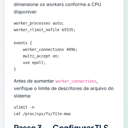
dimensione os workers conforme a CPU
disponível:
worker_processes auto;

worker_rlimit_nofile 65535;

events {

    worker_connections 4096;

    multi_accept on;

    use epoll;

}
Antes de aumentar
,
worker_connections
verifique o limite de descritores de arquivo do
sistema:
ulimit -n

cat /proc/sys/fs/file-max
Passo 3 — Configurar TLS