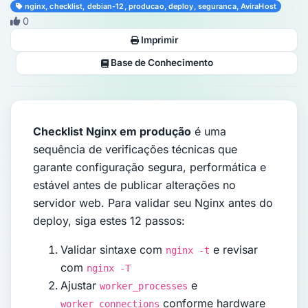
·
nginx, checklist, debian-12, producao, deploy, seguranca, AviraHost
0
Imprimir
Base de Conhecimento
Checklist Nginx em produção
é uma
sequência de verificações técnicas que
garante configuração segura, performática e
estável antes de publicar alterações no
servidor web. Para validar seu Nginx antes do
deploy, siga estes 12 passos:
Validar sintaxe com
e revisar
nginx -t
com
nginx -T
Ajustar
e
worker_processes
conforme hardware
worker_connections