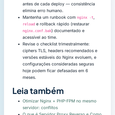
antes de cada deploy — consistência
elimina erro humano.
Mantenha um runbook com
,
nginx -t
e rollback rápido (restaurar
reload
) documentado e
nginx.conf.bak
acessível ao time.
Revise o checklist trimestralmente:
ciphers TLS, headers recomendados e
versões estáveis do Nginx evoluem, e
configurações consideradas seguras
hoje podem ficar defasadas em 6
meses.
Leia também
Otimizar Nginx + PHP-FPM no mesmo
servidor: conflitos
O que é Servidor Proxy Reverso e Como