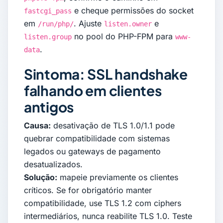
e cheque permissões do socket
fastcgi_pass
em
. Ajuste
e
/run/php/
listen.owner
no pool do PHP-FPM para
listen.group
www-
.
data
Sintoma: SSL handshake
falhando em clientes
antigos
Causa:
desativação de TLS 1.0/1.1 pode
quebrar compatibilidade com sistemas
legados ou gateways de pagamento
desatualizados.
Solução:
mapeie previamente os clientes
críticos. Se for obrigatório manter
compatibilidade, use TLS 1.2 com ciphers
intermediários, nunca reabilite TLS 1.0. Teste