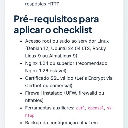
respostas HTTP
Pré-requisitos para
aplicar o checklist
Acesso root ou sudo ao servidor Linux
(Debian 12, Ubuntu 24.04 LTS, Rocky
Linux 9 ou AlmaLinux 9)
Nginx 1.24 ou superior (recomendado
Nginx 1.26 estável)
Certificado SSL válido (Let's Encrypt via
Certbot ou comercial)
Firewall instalado (UFW, firewalld ou
nftables)
Ferramentas auxiliares:
,
,
,
curl
openssl
ss
htop
Backup da configuração atual em