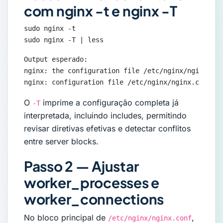
com nginx -t e nginx -T
sudo nginx -t

sudo nginx -T | less
Output esperado:

nginx: the configuration file /etc/nginx/nginx.con
nginx: configuration file /etc/nginx/nginx.conf te
O
imprime a configuração completa já
-T
interpretada, incluindo includes, permitindo
revisar diretivas efetivas e detectar conflitos
entre server blocks.
Passo 2 — Ajustar
worker_processes e
worker_connections
No bloco principal de
,
/etc/nginx/nginx.conf