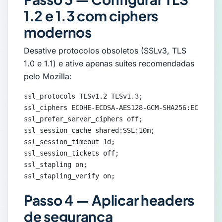
1.2 e 1.3 com ciphers
modernos
Desative protocolos obsoletos (SSLv3, TLS
1.0 e 1.1) e ative apenas suítes recomendadas
pelo Mozilla:
ssl_protocols TLSv1.2 TLSv1.3;

ssl_ciphers ECDHE-ECDSA-AES128-GCM-SHA256:ECDHE-RS
ssl_prefer_server_ciphers off;

ssl_session_cache shared:SSL:10m;

ssl_session_timeout 1d;

ssl_session_tickets off;

ssl_stapling on;

ssl_stapling_verify on;
Passo 4 — Aplicar headers
de segurança