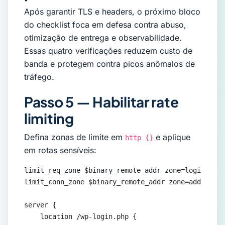
Após garantir TLS e headers, o próximo bloco
do checklist foca em defesa contra abuso,
otimização de entrega e observabilidade.
Essas quatro verificações reduzem custo de
banda e protegem contra picos anômalos de
tráfego.
Passo 5 — Habilitar rate
limiting
Defina zonas de limite em
e aplique
http {}
em rotas sensíveis:
limit_req_zone $binary_remote_addr zone=login:10m 
limit_conn_zone $binary_remote_addr zone=addr:10m;

server {

    location /wp-login.php {
