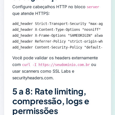
Configure cabeçalhos HTTP no bloco
server
que atende HTTPS:
add_header Strict-Transport-Security "max-age=3153
add_header X-Content-Type-Options "nosniff" always
add_header X-Frame-Options "SAMEORIGIN" always;

add_header Referrer-Policy "strict-origin-when-cro
add_header Content-Security-Policy "default-src 's
Você pode validar os headers externamente
com
ou
curl -I https://seudominio.com.br
usar scanners como SSL Labs e
securityheaders.com.
5 a 8: Rate limiting,
compressão, logs e
permissões