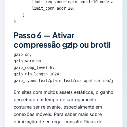
        limit_req zone=login burst=10 nodelay;

        limit_conn addr 20;

    }

}
Passo 6 — Ativar
compressão gzip ou brotli
gzip on;

gzip_vary on;

gzip_comp_level 6;

gzip_min_length 1024;

gzip_types text/plain text/css application/json ap
Em sites com muitos assets estáticos, o ganho
percebido em tempo de carregamento
costuma ser relevante, especialmente em
conexões móveis. Para saber mais sobre
otimização de entrega, consulte
Dicas de