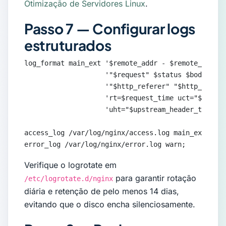
Otimização de Servidores Linux
.
Passo 7 — Configurar logs
estruturados
log_format main_ext '$remote_addr - $remote_user [
                    '"$request" $status $body_byte
                    '"$http_referer" "$http_user_a
                    'rt=$request_time uct="$upstre
                    'uht="$upstream_header_time" u
access_log /var/log/nginx/access.log main_ext;

error_log /var/log/nginx/error.log warn;
Verifique o logrotate em
para garantir rotação
/etc/logrotate.d/nginx
diária e retenção de pelo menos 14 dias,
evitando que o disco encha silenciosamente.