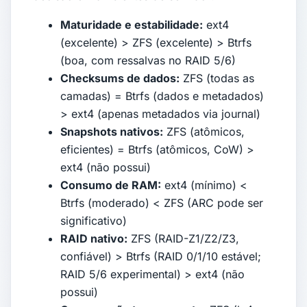
Maturidade e estabilidade:
ext4
(excelente) > ZFS (excelente) > Btrfs
(boa, com ressalvas no RAID 5/6)
Checksums de dados:
ZFS (todas as
camadas) = Btrfs (dados e metadados)
> ext4 (apenas metadados via journal)
Snapshots nativos:
ZFS (atômicos,
eficientes) = Btrfs (atômicos, CoW) >
ext4 (não possui)
Consumo de RAM:
ext4 (mínimo) <
Btrfs (moderado) < ZFS (ARC pode ser
significativo)
RAID nativo:
ZFS (RAID-Z1/Z2/Z3,
confiável) > Btrfs (RAID 0/1/10 estável;
RAID 5/6 experimental) > ext4 (não
possui)