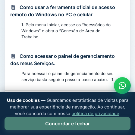
Como usar a ferramenta oficial de acesso
remoto do Windows no PC e celular
1. Pelo menu Iniciar, acesse os “Acessórios do
Windows” e abra o “Conexão de Área de
Trabalho...
Como acessar o painel de gerenciamento
dos meus Serviços.
Para acessar o painel de gerenciamento do seu
serviço basta seguir o passo á passo abaixo. 1....
Compreendendo o Servidor VPS: O que é e
Uso de cookies
— Guardamos estatísticas de visitas para
Como Funciona!
melhorar sua experiência de navegação. Ao continuar,
você concorda com nossa
política de privacidade
.
Um servidor VPS (Virtual Private Server) é uma
solução de hospedagem na qual um servidor físico
Concordar e fechar
é...