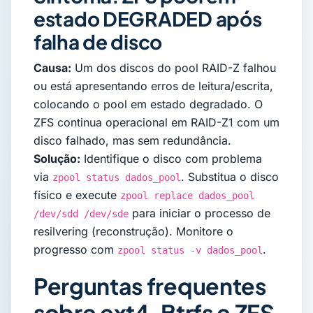
estado DEGRADED após
falha de disco
Causa:
Um dos discos do pool RAID-Z falhou
ou está apresentando erros de leitura/escrita,
colocando o pool em estado degradado. O
ZFS continua operacional em RAID-Z1 com um
disco falhado, mas sem redundância.
Solução:
Identifique o disco com problema
via
. Substitua o disco
zpool status dados_pool
físico e execute
zpool replace dados_pool
para iniciar o processo de
/dev/sdd /dev/sde
resilvering (reconstrução). Monitore o
progresso com
.
zpool status -v dados_pool
Perguntas frequentes
sobre ext4, Btrfs e ZFS