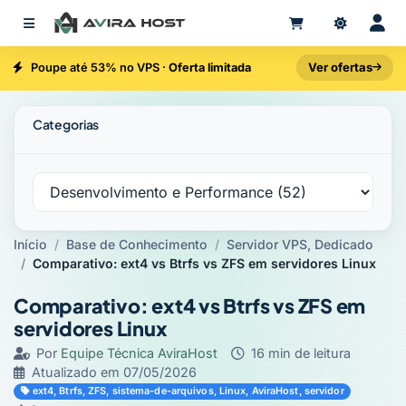
Ver ofertas
Poupe até 53% no VPS ·
Oferta limitada
Categorias
Início
Base de Conhecimento
Servidor VPS, Dedicado
Comparativo: ext4 vs Btrfs vs ZFS em servidores Linux
Comparativo: ext4 vs Btrfs vs ZFS em
servidores Linux
Por
Equipe Técnica AviraHost
·
16 min de leitura
·
Atualizado em
07/05/2026
·
·
ext4, Btrfs, ZFS, sistema-de-arquivos, Linux, AviraHost, servidor