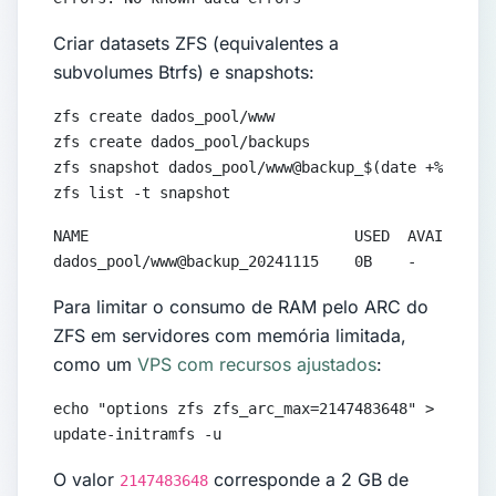
Criar datasets ZFS (equivalentes a
subvolumes Btrfs) e snapshots:
zfs create dados_pool/www

zfs create dados_pool/backups

zfs snapshot dados_pool/www@backup_$(date +%Y%m%d)

zfs list -t snapshot
NAME                              USED  AVAIL     
dados_pool/www@backup_20241115    0B    -         
Para limitar o consumo de RAM pelo ARC do
ZFS em servidores com memória limitada,
como um
VPS com recursos ajustados
:
echo "options zfs zfs_arc_max=2147483648" > /etc/m
update-initramfs -u
O valor
corresponde a 2 GB de
2147483648