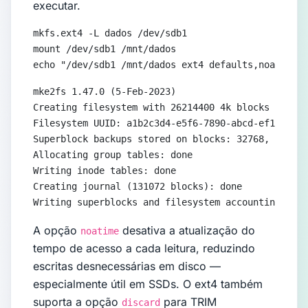
executar.
mkfs.ext4 -L dados /dev/sdb1

mount /dev/sdb1 /mnt/dados

echo "/dev/sdb1 /mnt/dados ext4 defaults,noatime 0
mke2fs 1.47.0 (5-Feb-2023)

Creating filesystem with 26214400 4k blocks and 65
Filesystem UUID: a1b2c3d4-e5f6-7890-abcd-ef1234567
Superblock backups stored on blocks: 32768, 98304.
Allocating group tables: done

Writing inode tables: done

Creating journal (131072 blocks): done

Writing superblocks and filesystem accounting info
A opção
desativa a atualização do
noatime
tempo de acesso a cada leitura, reduzindo
escritas desnecessárias em disco —
especialmente útil em SSDs. O ext4 também
suporta a opção
para TRIM
discard