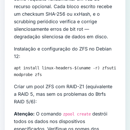
recurso opcional. Cada bloco escrito recebe
um checksum SHA-256 ou xxHash, e o
scrubbing periódico verifica e corrige
silenciosamente erros de bit rot —
degradação silenciosa de dados em disco.
Instalação e configuração do ZFS no Debian
12:
apt install linux-headers-$(uname -r) zfsutils-lin
modprobe zfs
Criar um pool ZFS com RAID-Z1 (equivalente
a RAID 5, mas sem os problemas do Btrfs
RAID 5/6):
Atenção:
O comando
destrói
zpool create
todos os dados nos dispositivos
especificados. Verifique os nomes dos