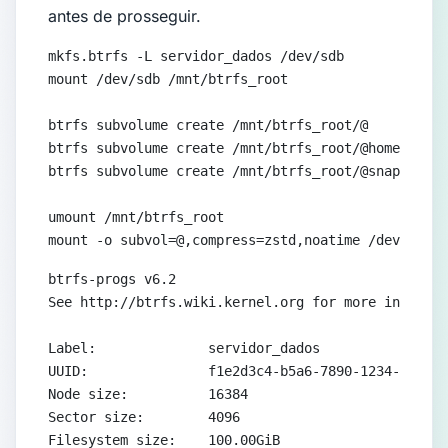
antes de prosseguir.
mkfs.btrfs -L servidor_dados /dev/sdb

mount /dev/sdb /mnt/btrfs_root

btrfs subvolume create /mnt/btrfs_root/@

btrfs subvolume create /mnt/btrfs_root/@home

btrfs subvolume create /mnt/btrfs_root/@snapshots

umount /mnt/btrfs_root

mount -o subvol=@,compress=zstd,noatime /dev/sdb /
btrfs-progs v6.2

See http://btrfs.wiki.kernel.org for more informat
Label:              servidor_dados

UUID:               f1e2d3c4-b5a6-7890-1234-abcdef
Node size:          16384

Sector size:        4096

Filesystem size:    100.00GiB
