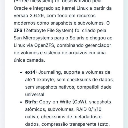
(B-tree filesystem) foi desenvolvido pela
Oracle e integrado ao kernel Linux a partir da
versão 2.6.29, com foco em recursos
modernos como snapshots e subvolumes. O
ZFS
(Zettabyte File System) foi criado pela
Sun Microsystems para o Solaris e chegou ao
Linux via OpenZFS, combinando gerenciador
de volumes e sistema de arquivos em uma
única camada.
ext4:
Journaling, suporte a volumes de
até 1 exabyte, sem checksums de dados,
sem snapshots nativos, compatibilidade
universal
Btrfs:
Copy-on-Write (CoW), snapshots
atômicos, subvolumes, RAID 0/1/10
nativo, checksums de metadados e
dados, compressão transparente (zstd,