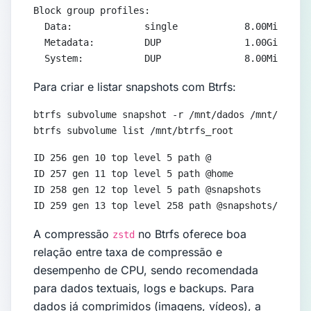
Block group profiles:

  Data:             single            8.00MiB

  Metadata:         DUP               1.00GiB

  System:           DUP               8.00MiB
Para criar e listar snapshots com Btrfs:
btrfs subvolume snapshot -r /mnt/dados /mnt/btrfs_
btrfs subvolume list /mnt/btrfs_root
ID 256 gen 10 top level 5 path @

ID 257 gen 11 top level 5 path @home

ID 258 gen 12 top level 5 path @snapshots

ID 259 gen 13 top level 258 path @snapshots/dados_
A compressão
no Btrfs oferece boa
zstd
relação entre taxa de compressão e
desempenho de CPU, sendo recomendada
para dados textuais, logs e backups. Para
dados já comprimidos (imagens, vídeos), a